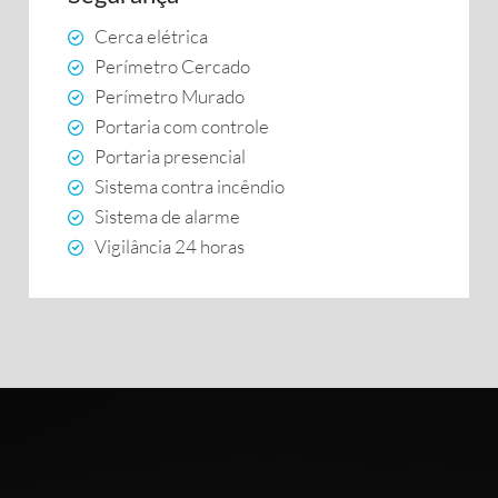
Cerca elétrica
Perímetro Cercado
Perímetro Murado
Portaria com controle
Portaria presencial
Sistema contra incêndio
Sistema de alarme
Vigilância 24 horas