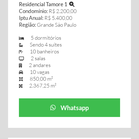
Residencial Tamore 1
Condomínio:
R$ 2.200,00
Iptu Anual:
R$ 5.400,00
Região:
Grande São Paulo
5 dormitórios
Sendo 4 suítes
10 banheiros
2 salas
2 andares
10 vagas
850,00 m²
2.367,25 m²
Whatsapp