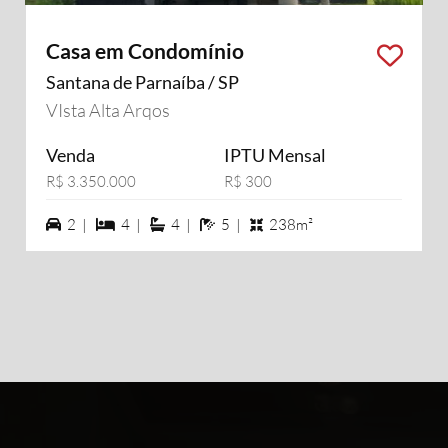
Casa em Condomínio
Santana de Parnaíba / SP
VIsta Alta Arqos
Venda
IPTU Mensal
R$ 3.350.000
R$ 300
2 vagas na garagem
4 dormiórios
4 suítes
5 banheiros
2 |
4 |
4 |
5 |
238m²