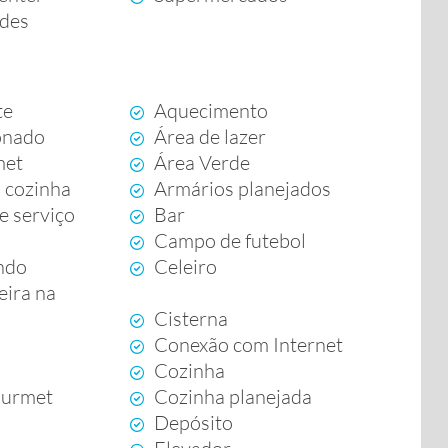
ades
te
Aquecimento
onado
Área de lazer
met
Área Verde
 cozinha
Armários planejados
e serviço
Bar
Campo de futebol
ndo
Celeiro
ira na
Cisterna
Conexão com Internet
Cozinha
ourmet
Cozinha planejada
Depósito