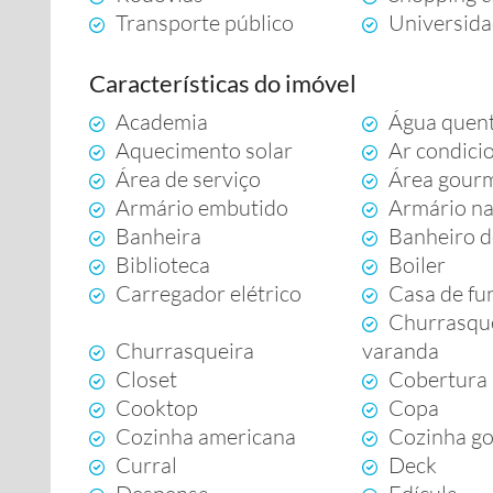
Transporte público
Universid
Características do imóvel
Academia
Água quen
Aquecimento solar
Ar condici
Área de serviço
Área gour
Armário embutido
Armário na
Banheira
Banheiro d
Biblioteca
Boiler
Carregador elétrico
Casa de fu
Churrasque
Churrasqueira
varanda
Closet
Cobertura
Cooktop
Copa
Cozinha americana
Cozinha g
Curral
Deck